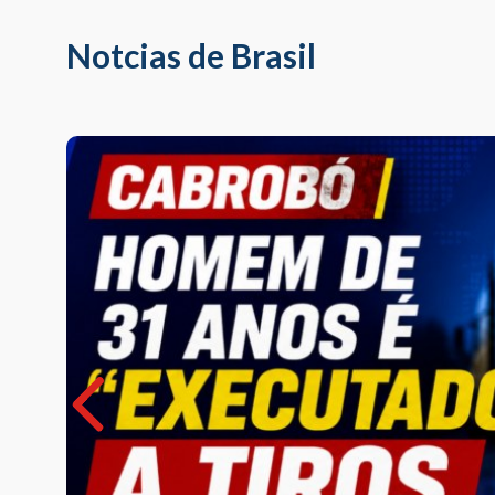
Notcias de Brasil
é
ados