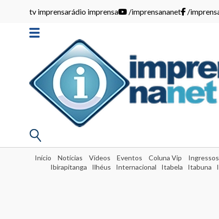
tv imprensa
rádio imprensa
/imprensananet
/imprens
Início
Notícias
Vídeos
Eventos
Coluna Vip
Ingressos
Ibirapitanga
Ilhéus
Internacional
Itabela
Itabuna