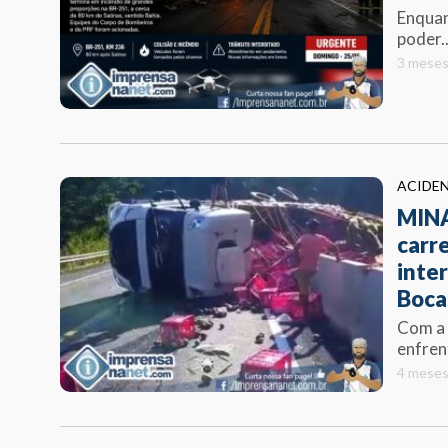
Enquan
poder..
3 meses
ACIDE
MINA
carr
inte
Boca
Com a 
enfren
4 meses