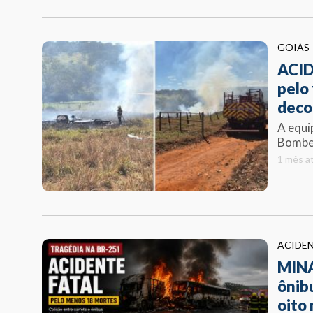
GOIÁS
ACID
pelo
deco
A equi
Bombei
1 mês a
ACIDEN
MINA
ônib
oito