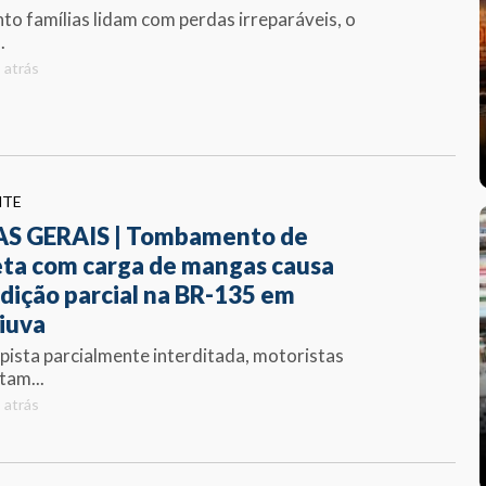
to famílias lidam com perdas irreparáveis, o
.
 atrás
NTE
S GERAIS | Tombamento de
eta com carga de mangas causa
rdição parcial na BR-135 em
iuva
pista parcialmente interditada, motoristas
tam...
 atrás