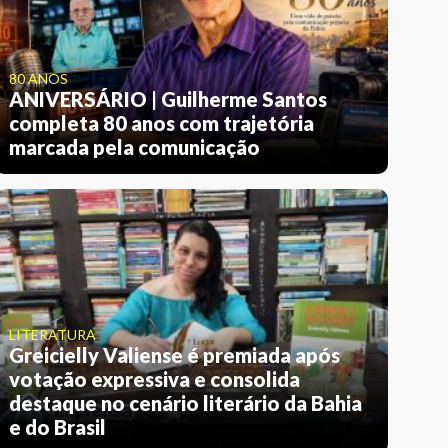
80 ANOS
ANIVERSÁRIO | Guilherme Santos
completa 80 anos com trajetória
marcada pela comunicação
LITERATURA
Greicielly Valiense é premiada após
votação expressiva e consolida
destaque no cenário literário da Bahia
e do Brasil