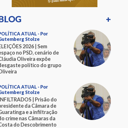
BLOG
+
POLÍTICA ATUAL - Por
Gutemberg Stolze
ELEIÇÕES 2026 | Sem
espaço no PSD, cenário de
Cláudia Oliveira expõe
desgaste político do grupo
Oliveira
POLÍTICA ATUAL - Por
Gutemberg Stolze
INFILTRADOS | Prisão do
presidente da Câmara de
Guaratinga e a infiltração
do crime nas Câmaras da
Costa do Descobrimento