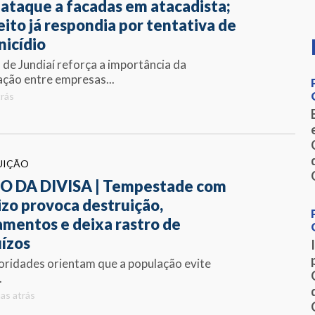
 ataque a facadas em atacadista;
eito já respondia por tentativa de
nicídio
 de Jundiaí reforça a importância da
ação entre empresas...
trás
UIÇÃO
O DA DIVISA | Tempestade com
izo provoca destruição,
amentos e deixa rastro de
uízos
oridades orientam que a população evite
.
as atrás