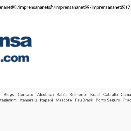
ananet
/imprensananet
/imprensananet
/imprensananet
(7
Blogs
Contato
Alcobaça
Bahia
Belmonte
Brasil
Cabrália
Cama
Itagimirim
Itamaraju
Itapebi
Mascote
Pau Brasil
Porto Seguro
Pra