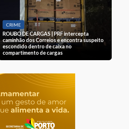
CRIME
CO
ROUBO DE CARGAS | PRF intercepta
🚨
caminhão dos Correios e encontra suspeito
escondido dentro de caixa no
de
compartimento de cargas