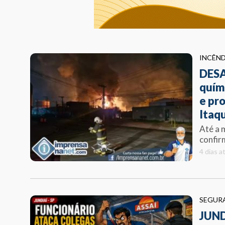
INCÊN
DESA
quím
e pr
Itaq
Até a 
confir
4 dias a
SEGUR
JUND