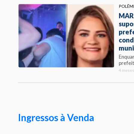
POLÊM
MARI
supo
pref
cond
muni
Enquan
prefeit
4 meses
Ingressos à Venda