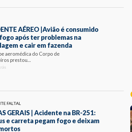
ENTE AÉREO |Avião é consumido
 fogo após ter problemas na
lagem e cair em fazenda
pe aeromédica do Corpo de
ros prestou...
trás
TE FALTAL
S GERAIS | Acidente na BR-251:
us e carreta pegam fogo e deixam
 mortos