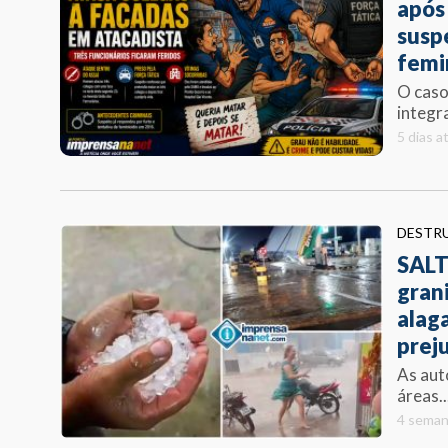
após
susp
femi
O caso
integr
5 dias a
DESTR
SALT
gran
alag
prej
As aut
áreas..
4 seman