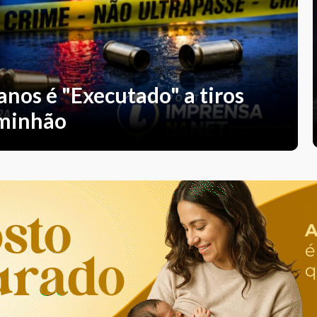
os é "Executado" a tiros
aminhão