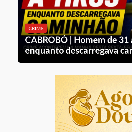
CRIME
CABROBÓ | Homem de 31 an
co
tes e
enquanto descarregava c
no