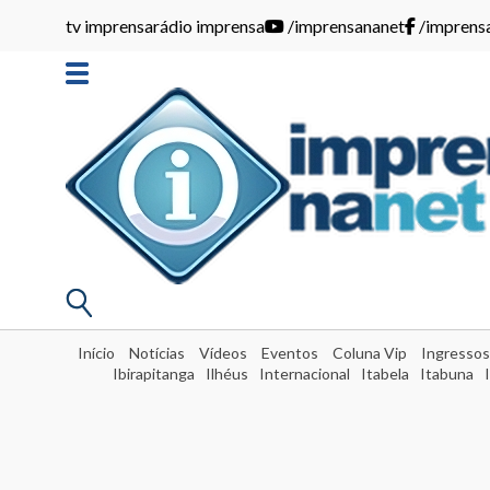
tv imprensa
rádio imprensa
/imprensananet
/imprens
Início
Notícias
Vídeos
Eventos
Coluna Vip
Ingressos
Ibirapitanga
Ilhéus
Internacional
Itabela
Itabuna