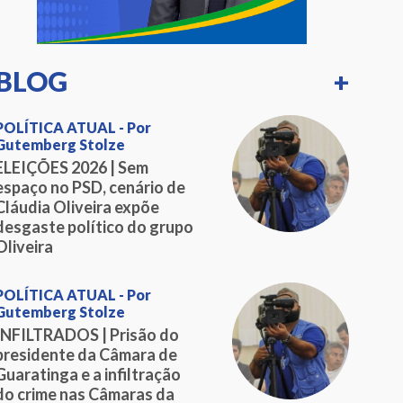
BLOG
+
POLÍTICA ATUAL - Por
Gutemberg Stolze
ELEIÇÕES 2026 | Sem
espaço no PSD, cenário de
Cláudia Oliveira expõe
desgaste político do grupo
Oliveira
POLÍTICA ATUAL - Por
Gutemberg Stolze
INFILTRADOS | Prisão do
presidente da Câmara de
Guaratinga e a infiltração
do crime nas Câmaras da