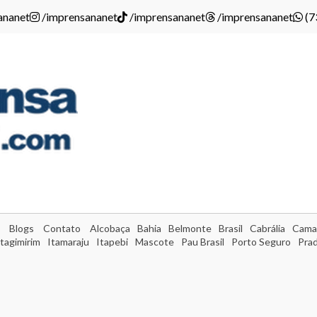
ananet
/imprensananet
/imprensananet
/imprensananet
(7
Blogs
Contato
Alcobaça
Bahia
Belmonte
Brasil
Cabrália
Cama
Itagimirim
Itamaraju
Itapebi
Mascote
Pau Brasil
Porto Seguro
Pra